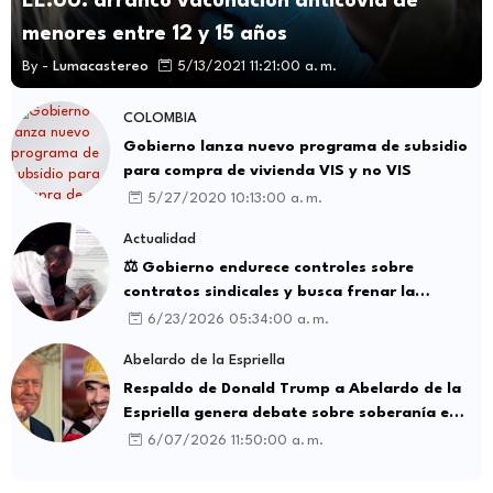
EE.UU. arrancó vacunación anticovid de
menores entre 12 y 15 años
By -
Lumacastereo
5/13/2021 11:21:00 a. m.
COLOMBIA
Gobierno lanza nuevo programa de subsidio
para compra de vivienda VIS y no VIS
5/27/2020 10:13:00 a. m.
Actualidad
⚖️ Gobierno endurece controles sobre
contratos sindicales y busca frenar la
intermediación laboral ilegal
6/23/2026 05:34:00 a. m.
Abelardo de la Espriella
Respaldo de Donald Trump a Abelardo de la
Espriella genera debate sobre soberanía e
influencia internacional
6/07/2026 11:50:00 a. m.