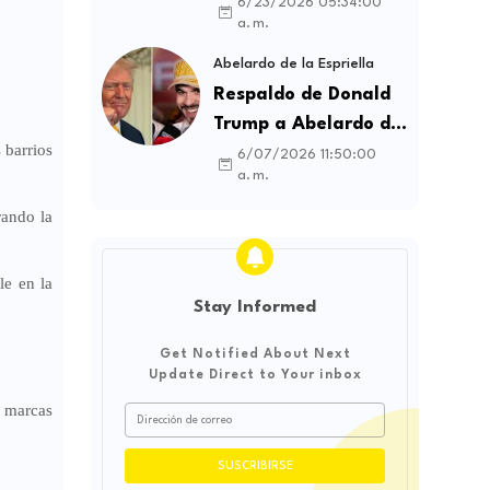
contratos sindicales
6/23/2026 05:34:00
a. m.
y busca frenar la
intermediación
Abelardo de la Espriella
laboral ilegal
Respaldo de Donald
Trump a Abelardo de
 barrios
la Espriella genera
6/07/2026 11:50:00
a. m.
debate sobre
soberanía e
rando la
influencia
internacional
le en la
Stay Informed
Get Notified About Next
Update Direct to Your inbox
e marcas