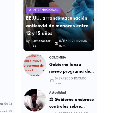
INTERNACIONAL
EE.UU. arrancó vacunación
anticovid de menores entre
12 y 15 años
By
Lumacaster
5/13/2021 11:21:00
-
eo
a. m.
COLOMBIA
Gobierno lanza
nuevo programa de
subsidio para compra
5/27/2020 10:13:00
a. m.
de vivienda VIS y no
VIS
Actualidad
⚖️ Gobierno endurece
ón de la
controles sobre
ativa se