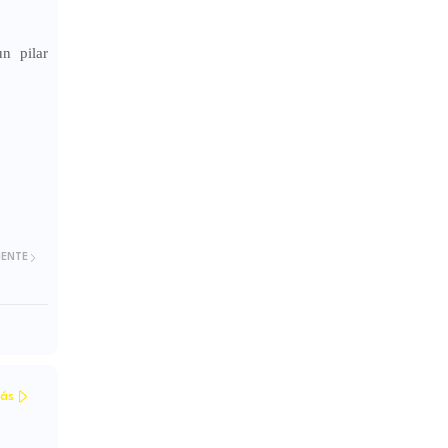
n pilar
IENTE
ás