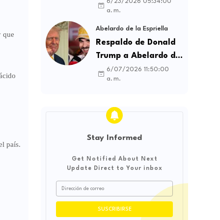
contratos sindicales
6/23/2026 05:34:00
a. m.
y busca frenar la
intermediación
Abelardo de la Espriella
y que
laboral ilegal
Respaldo de Donald
Trump a Abelardo de
la Espriella genera
6/07/2026 11:50:00
ácido
a. m.
debate sobre
soberanía e
influencia
internacional
Stay Informed
l país.
Get Notified About Next
Update Direct to Your inbox