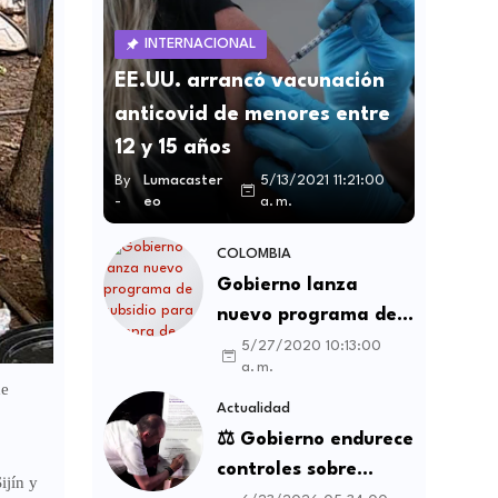
INTERNACIONAL
EE.UU. arrancó vacunación
anticovid de menores entre
12 y 15 años
By
Lumacaster
5/13/2021 11:21:00
-
eo
a. m.
COLOMBIA
Gobierno lanza
nuevo programa de
subsidio para compra
5/27/2020 10:13:00
a. m.
de vivienda VIS y no
de
VIS
Actualidad
⚖️ Gobierno endurece
controles sobre
ijín y