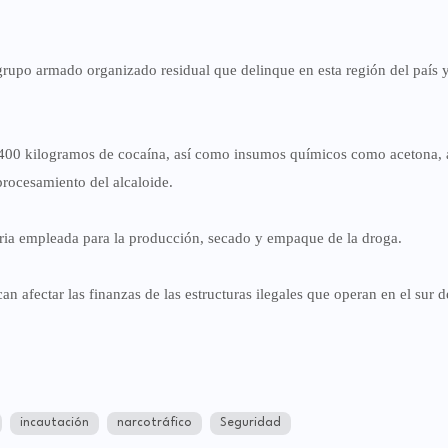
 grupo armado organizado residual que delinque en esta región del país 
e 400 kilogramos de cocaína, así como insumos químicos como acetona, 
 procesamiento del alcaloide.
naria empleada para la producción, secado y empaque de la droga.
n afectar las finanzas de las estructuras ilegales que operan en el sur de
incautación
narcotráfico
Seguridad