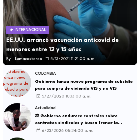
INTERNACIONAL
EE.UU. arrancó vacunación anticovid de
menores entre 12 y 15 años
By -
Lumacastereo
5/13/2021 11:21:00 a. m.
COLOMBIA
Gobierno lanza nuevo programa de subsidio
para compra de vivienda VIS y no VIS
5/27/2020 10:13:00 a. m.
Actualidad
⚖️ Gobierno endurece controles sobre
contratos sindicales y busca frenar la
intermediación laboral ilegal
6/23/2026 05:34:00 a. m.