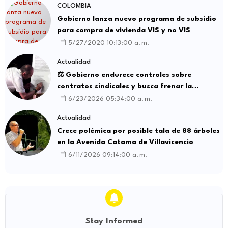
COLOMBIA
Gobierno lanza nuevo programa de subsidio
para compra de vivienda VIS y no VIS
5/27/2020 10:13:00 a. m.
Actualidad
⚖️ Gobierno endurece controles sobre
contratos sindicales y busca frenar la
intermediación laboral ilegal
6/23/2026 05:34:00 a. m.
Actualidad
Crece polémica por posible tala de 88 árboles
en la Avenida Catama de Villavicencio
6/11/2026 09:14:00 a. m.
Stay Informed