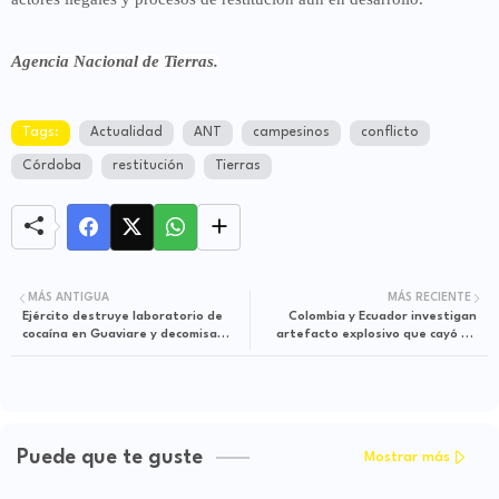
Agencia Nacional de Tierras.
Tags:
Actualidad
ANT
campesinos
conflicto
Córdoba
restitución
Tierras
MÁS ANTIGUA
MÁS RECIENTE
Ejército destruye laboratorio de
Colombia y Ecuador investigan
cocaína en Guaviare y decomisa
artefacto explosivo que cayó en
más de 400 kilos
zona fronteriza
Puede que te guste
Mostrar más