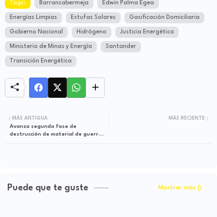
Tags:
Barrancabermeja
Edwin Palma Egea
Energías Limpias
Estufas Solares
Gasificación Domiciliaria
Gobierno Nacional
Hidrógeno
Justicia Energética
Ministerio de Minas y Energía
Santander
Transición Energética
MÁS ANTIGUA
MÁS RECIENTE
Avanza segunda fase de
destrucción de material de guerra
entregado por la CNEB en Nariño
Puede que te guste
Mostrar más