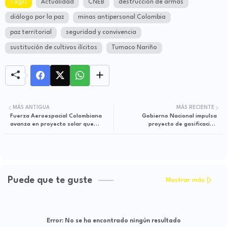
Tags:
Actualidad
CNEB
destrucción de armas
diálogo por la paz
minas antipersonal Colombia
paz territorial
seguridad y convivencia
sustitución de cultivos ilícitos
Tumaco Nariño
MÁS ANTIGUA
MÁS RECIENTE
Fuerza Aeroespacial Colombiana
Gobierno Nacional impulsa
avanza en proyecto solar que
proyecto de gasificación
garantizará el 99 % de energía en
domiciliaria para familias
el Grupo Aéreo de Oriente
vulnerables en Santander
Puede que te guste
Mostrar más
Error:
No se ha encontrado ningún resultado