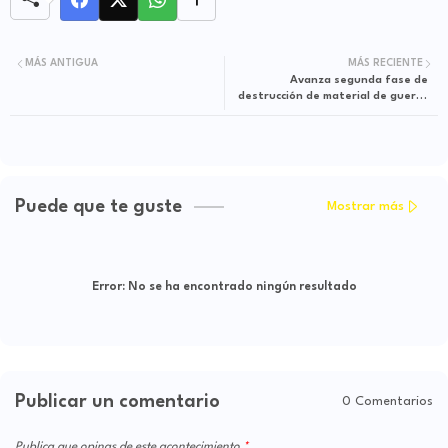
MÁS ANTIGUA
MÁS RECIENTE
Avanza segunda fase de
destrucción de material de guerra
entregado por la CNEB en Nariño
Puede que te guste
Mostrar más
Error:
No se ha encontrado ningún resultado
Publicar un comentario
0 Comentarios
Publica que opinas de este acontecimiento