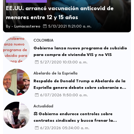
EE.UU. arrancó vacunación anticovid de
menores entre 12 y 15 años
By -
Lumacastereo
5/13/2021 11:21:00 a. m.
COLOMBIA
Gobierno lanza nuevo programa de subsidio
para compra de vivienda VIS y no VIS
5/27/2020 10:13:00 a. m.
Abelardo de la Espriella
Respaldo de Donald Trump a Abelardo de la
Espriella genera debate sobre soberanía e
influencia internacional
6/07/2026 11:50:00 a. m.
Actualidad
⚖️ Gobierno endurece controles sobre
contratos sindicales y busca frenar la
intermediación laboral ilegal
6/23/2026 05:34:00 a. m.