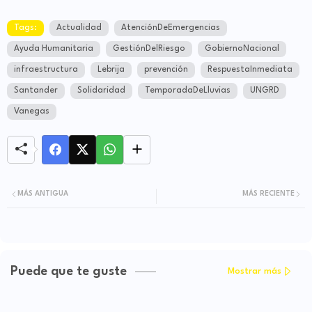
Tags:
Actualidad
AtenciónDeEmergencias
Ayuda Humanitaria
GestiónDelRiesgo
GobiernoNacional
infraestructura
Lebrija
prevención
RespuestaInmediata
Santander
Solidaridad
TemporadaDeLluvias
UNGRD
Vanegas
MÁS ANTIGUA
MÁS RECIENTE
Puede que te guste
Mostrar más