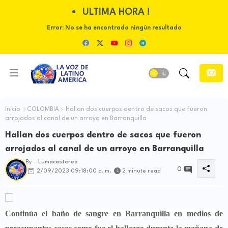
ULTIMA HORA !
Error:
No se ha encontrado ningún resultado
Inicio
COLOMBIA
Hallan dos cuerpos dentro de sacos que fueron
arrojados al canal de un arroyo en Barranquilla
Hallan dos cuerpos dentro de sacos que fueron
arrojados al canal de un arroyo en Barranquilla
By -
Lumacastereo
0
2/09/2023 09:18:00 a. m.
2 minute read
Continúa el baño de sangre en
Barranquilla
en medios de