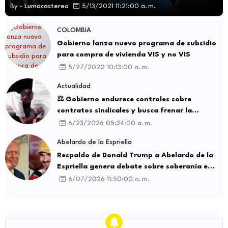
By -
Lumacastereo
5/13/2021 11:21:00 a. m.
COLOMBIA
Gobierno lanza nuevo programa de subsidio
para compra de vivienda VIS y no VIS
5/27/2020 10:13:00 a. m.
Actualidad
⚖️ Gobierno endurece controles sobre
contratos sindicales y busca frenar la
intermediación laboral ilegal
6/23/2026 05:34:00 a. m.
Abelardo de la Espriella
Respaldo de Donald Trump a Abelardo de la
Espriella genera debate sobre soberanía e
influencia internacional
6/07/2026 11:50:00 a. m.