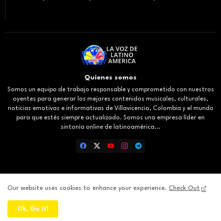
Quienes somos
Somos un equipo de trabajo responsable y comprometido con nuestros
oyentes para generar los mejores contenidos musicales, culturales,
noticias emotivas e informativas de Villavicencio, Colombia y el mundo
para que estés siempre actualizado. Somos una empresa líder en
sintonía online de latinoamérica...
Our website uses cookies to enhance your experience.
Check Out
Inicio
About
Contact us
Privacy Policy
Ok, Go it!
All Right Reserved Copyright ©