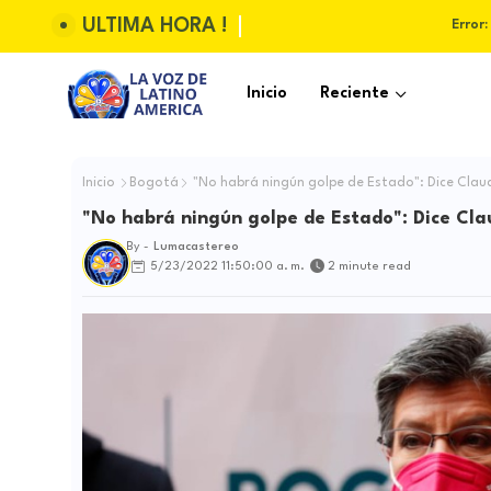
ULTIMA HORA !
Error:
Inicio
Reciente
Inicio
Bogotá
"No habrá ningún golpe de Estado": Dice Clau
"No habrá ningún golpe de Estado": Dice Cla
By -
Lumacastereo
5/23/2022 11:50:00 a. m.
2 minute read