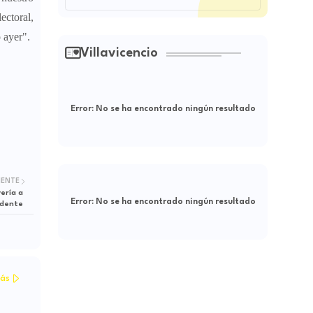
ectoral,
ó ayer".
Villavicencio
Error:
No se ha encontrado ningún resultado
IENTE
ería a
Error:
No se ha encontrado ningún resultado
idente
ás