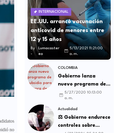
INTERNACIONAL
EE.UU. arrancó vacunación
anticovid de menores entre
12 y 15 años
By
Lumacaster
5/13/2021 11:21:00
-
eo
a. m.
COLOMBIA
Gobierno lanza
nuevo programa de
subsidio para compra
5/27/2020 10:13:00
a. m.
de vivienda VIS y no
VIS
Actualidad
⚖️ Gobierno endurece
ndidatos
controles sobre
pidió no