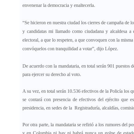
envenenar la democracia y enaltecerla.
“Se hicieron en nuestra ciudad los cierres de campaña de los
y candidatas mi llamado como ciudadana y alcaldesa a qu
electoral, a que lo respeten, a que convoquen con la misma
convóquelos con tranquilidad a votar”, dijo López.
De acuerdo con la mandataria, en total serán 901 puestos d
para ejercer su derecho al voto.
A su vez, en total serán 10.536 efectivos de la Policía los 
se contará con presencia de efectivos del ejército que 
presidencia, en sedes de la Registraduría, alcaldías, comisi
Por otra parte, la mandataria se refirió a los rumores del 
y en Colombia ni hay ni habrá nunca un golpe de estado