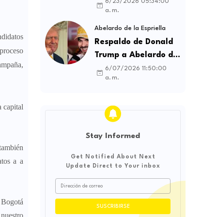
contratos sindicales
6/23/2026 05:34:00
a. m.
y busca frenar la
intermediación
Abelardo de la Espriella
ndidatos
laboral ilegal
Respaldo de Donald
 proceso
Trump a Abelardo de
campaña,
la Espriella genera
6/07/2026 11:50:00
a. m.
debate sobre
soberanía e
 capital
influencia
internacional
Stay Informed
 también
Get Notified About Next
atos a a
Update Direct to Your inbox
n Bogotá
 nuestro