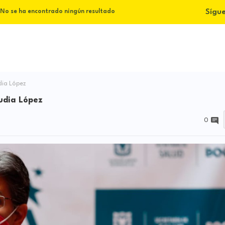
Sígu
No se ha encontrado ningún resultado
dia López
udia López
0