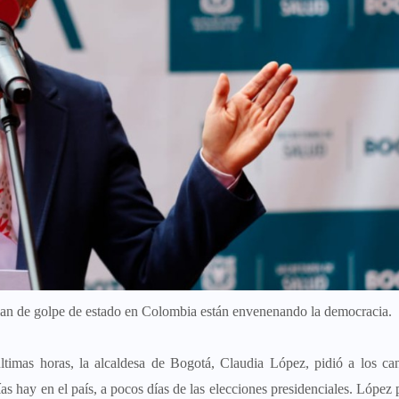
lan de golpe de estado en Colombia están envenenando la democracia.
 últimas horas, la alcaldesa de Bogotá, Claudia López, pidió a los ca
días hay en el país, a pocos días de las elecciones presidenciales. López 