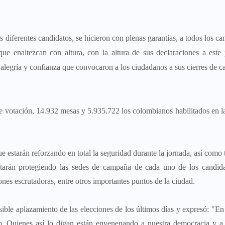
 diferentes candidatos, se hicieron con plenas garantías, a todos los ca
e enaltezcan con altura, con la altura de sus declaraciones a este
 alegría y confianza que convocaron a los ciudadanos a sus cierres de 
e votación, 14.932 mesas y 5.935.722 los colombianos habilitados en la
que estarán reforzando en total la seguridad durante la jornada, así como
estarán protegiendo las sedes de campaña de cada uno de los candid
ones escrutadoras, entre otros importantes puntos de la ciudad.
posible aplazamiento de las elecciones de los últimos días y expresó: "E
. Quienes así lo digan están envenenando a nuestra democracia y a