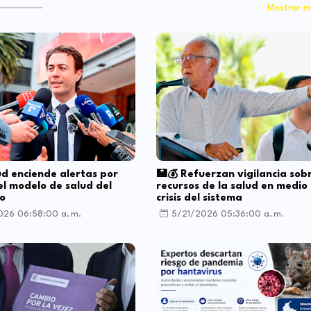
Mostrar m
d enciende alertas por
🏥💰 Refuerzan vigilancia sobr
 el modelo de salud del
recursos de la salud en medio 
io
crisis del sistema
26 06:58:00 a. m.
5/21/2026 05:36:00 a. m.