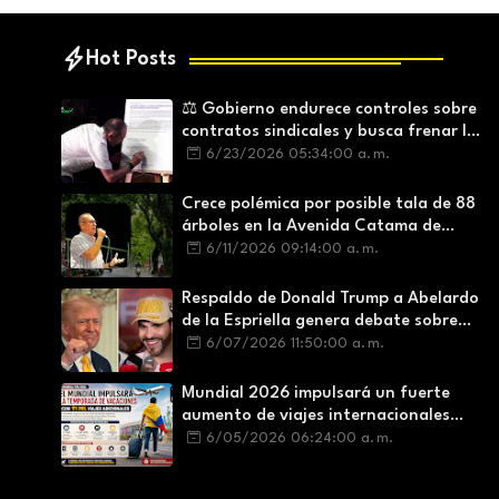
Hot Posts
⚖️ Gobierno endurece controles sobre
contratos sindicales y busca frenar la
intermediación laboral ilegal
6/23/2026 05:34:00 a. m.
Crece polémica por posible tala de 88
árboles en la Avenida Catama de
Villavicencio
6/11/2026 09:14:00 a. m.
Respaldo de Donald Trump a Abelardo
de la Espriella genera debate sobre
soberanía e influencia internacional
6/07/2026 11:50:00 a. m.
Mundial 2026 impulsará un fuerte
aumento de viajes internacionales
durante la temporada de vacaciones
6/05/2026 06:24:00 a. m.