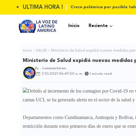
ULTIMA HORA !
Crece polémica por posible tal
Inicio
Reciente
Inicio
SALUD
Ministerio de Salud expidió nuevas medidas par
Ministerio de Salud expidió nuevas medidas 
By -
Lumacastereo
1/12/2021 06:47:00 a. m.
1 minute read
Debido al
incremento de los contagios por Covid-19
en 
camas UCI
, se ha generado alerta en el sector de la salud y
Departamentos como
Cundinamarca, Antioquia y Bolívar
,
restricción
durante estos primeros días de enero que se exte