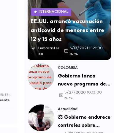
INTERNACIONAL
EE.UU. arrancó vacunación
anticovid de menores entre
12 y 15 años
By
Lumacaster
5/13/2021 11:21:00
-
eo
a. m.
COLOMBIA
Gobierno lanza
nuevo programa de
subsidio para compra
5/27/2020 10:13:00
IENTE
a. m.
de vivienda VIS y no
amente
VIS
Actualidad
⚖️ Gobierno endurece
controles sobre