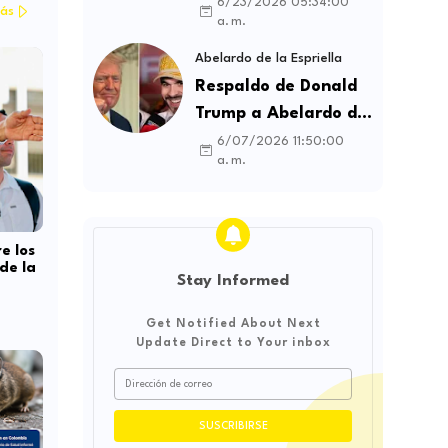
contratos sindicales
6/23/2026 05:34:00
ás
a. m.
y busca frenar la
intermediación
Abelardo de la Espriella
laboral ilegal
Respaldo de Donald
Trump a Abelardo de
la Espriella genera
6/07/2026 11:50:00
a. m.
debate sobre
soberanía e
influencia
internacional
e los
de la
Stay Informed
Get Notified About Next
Update Direct to Your inbox