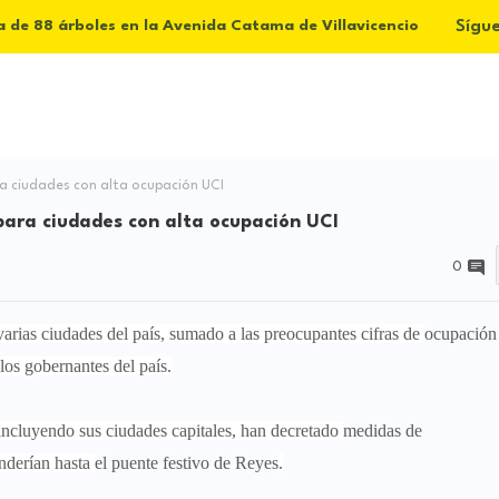
Sígu
a de 88 árboles en la Avenida Catama de Villavicencio
a ciudades con alta ocupación UCI
para ciudades con alta ocupación UCI
0
varias ciudades del país, sumado a las preocupantes cifras de
ocupación
 los gobernantes del país.
 incluyendo sus ciudades capitales, han decretado
medidas de
nderían hasta
el puente festivo de Reyes
.