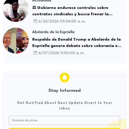
Actualidad
⚖️ Gobierno endurece controles sobre
contratos sindicales y busca frenar la
intermediación laboral ilegal
6/23/2026 05:34:00 a. m.
Abelardo de la Espriella
Respaldo de Donald Trump a Abelardo de la
Espriella genera debate sobre soberanía e
influencia internacional
6/07/2026 11:50:00 a. m.
Stay Informed
Get Notified About Next Update Direct to Your
inbox