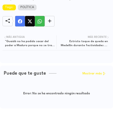
Tags:
POLÍTICA
MÁS ANTIGUA
MÁS RECIENTE
"Guaidó no ha podido sacar del
Estricto toque de queda en
poder a Maduro porque no se trata
Medellín durante festividades de
de él solo": Duque
Navidad y fin de año
Puede que te guste
Mostrar más
Error:
No se ha encontrado ningún resultado