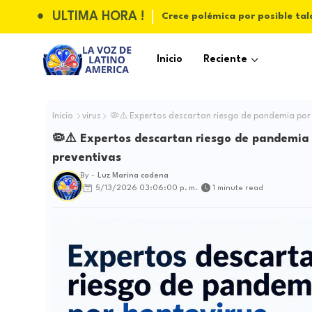
ULTIMA HORA !
Crece polémica por posible tal
Inicio
Reciente
Inicio
virus
🦠⚠️ Expertos descartan riesgo de pandemia por
🦠⚠️ Expertos descartan riesgo de pandemia
preventivas
By -
Luz Marina cadena
5/13/2026 03:06:00 p. m.
1 minute read