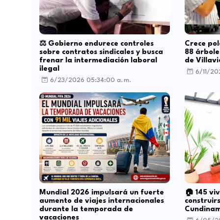
⚖️ Gobierno endurece controles
Crece pol
sobre contratos sindicales y busca
88 árbol
frenar la intermediación laboral
de Villavi
ilegal
6/11/20
6/23/2026 05:34:00 a. m.
Mundial 2026 impulsará un fuerte
🏠 145 vi
aumento de viajes internacionales
construir
durante la temporada de
Cundina
vacaciones