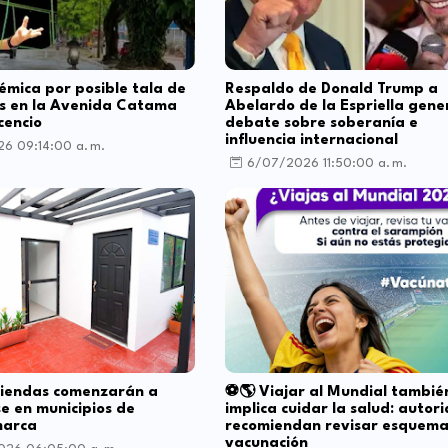
émica por posible tala de
Respaldo de Donald Trump a
es en la Avenida Catama
Abelardo de la Espriella gene
cencio
debate sobre soberanía e
influencia internacional
26 09:14:00 a. m.
6/07/2026 11:50:00 a. m.
viendas comenzarán a
⚽🌎 Viajar al Mundial tambié
se en municipios de
implica cuidar la salud: autor
marca
recomiendan revisar esquema
vacunación