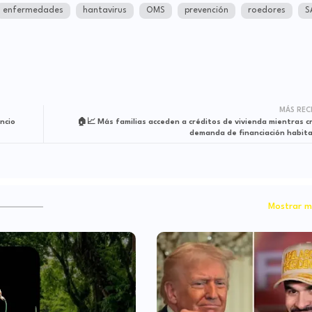
enfermedades
hantavirus
OMS
prevención
roedores
S
MÁS REC
ncio
🏠📈 Más familias acceden a créditos de vivienda mientras cr
demanda de financiación habita
Mostrar m