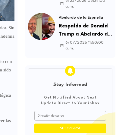
contratos sindicales
6/23/2026 05:34:00
a. m.
y busca frenar la
intermediación
Abelardo de la Espriella
laboral ilegal
Respaldo de Donald
ior. Sin
Trump a Abelardo de
pandemia
la Espriella genera
6/07/2026 11:50:00
a. m.
debate sobre
soberanía e
cto con
influencia
a sido
internacional
Stay Informed
lógica
Get Notified About Next
Update Direct to Your inbox
er las