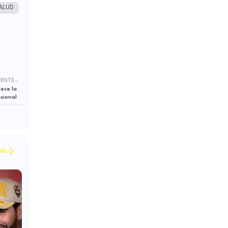
ALUD
IENTE
ece la
cional
ás