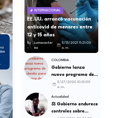
INTERNACIONAL
EE.UU. arrancó vacunación
anticovid de menores entre
12 y 15 años
By
Lumacaster
5/13/2021 11:21:00
-
eo
a. m.
COLOMBIA
Gobierno lanza
nuevo programa de
subsidio para compra
5/27/2020 10:13:00
a. m.
de vivienda VIS y no
VIS
Actualidad
⚖️ Gobierno endurece
controles sobre