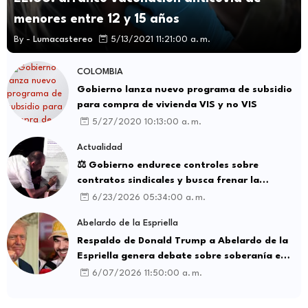
menores entre 12 y 15 años
By -
Lumacastereo
5/13/2021 11:21:00 a. m.
COLOMBIA
Gobierno lanza nuevo programa de subsidio
para compra de vivienda VIS y no VIS
5/27/2020 10:13:00 a. m.
Actualidad
⚖️ Gobierno endurece controles sobre
contratos sindicales y busca frenar la
intermediación laboral ilegal
6/23/2026 05:34:00 a. m.
Abelardo de la Espriella
Respaldo de Donald Trump a Abelardo de la
Espriella genera debate sobre soberanía e
influencia internacional
6/07/2026 11:50:00 a. m.