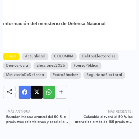
información del ministerio de Defensa Nacional
Tags:
Actualidad
COLOMBIA
DelitosElectorales
Democracia
Elecciones2026
FuerzaPública
MinisterioDeDefensa
PedroSánchez
SeguridadElectoral
MÁS ANTIGUA
MÁS RECIENTE
Ecuador impone arancel del 50 % a
Colombia elevará al 50 % los
productos colombianos y escala la
aranceles a más de 185 productos
tensión comercial bilateral
ecuatorianos