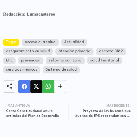
Redaccion: Lumacastereo
Tags:
acceso a la salud
Actualidad
aseguramiento en salud
atención primaria
decreto 0182
EPS
prevención
reforma sanitaria
salud territorial
servicios médicos
Sistema de salud
MÁS ANTIGUA
MÁS RECIENTE
Corte Constitucional anula
Proyecto de ley buscará que
artículos del Plan de Desarrollo
dueños de EPS respondan con su
patrimonio por deudas en salud