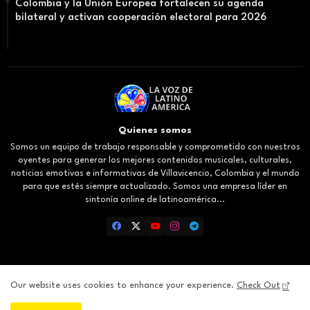
Colombia y la Unión Europea fortalecen su agenda
bilateral y activan cooperación electoral para 2026
Quienes somos
Somos un equipo de trabajo responsable y comprometido con nuestros
oyentes para generar los mejores contenidos musicales, culturales,
noticias emotivas e informativas de Villavicencio, Colombia y el mundo
para que estés siempre actualizado. Somos una empresa líder en
sintonía online de latinoamérica...
Our website uses cookies to enhance your experience.
Check Out
Inicio
About
Contact us
Privacy Policy