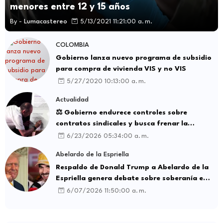
menores entre 12 y 15 años
By -
Lumacastereo
5/13/2021 11:21:00 a. m.
COLOMBIA
Gobierno lanza nuevo programa de subsidio
para compra de vivienda VIS y no VIS
5/27/2020 10:13:00 a. m.
Actualidad
⚖️ Gobierno endurece controles sobre
contratos sindicales y busca frenar la
intermediación laboral ilegal
6/23/2026 05:34:00 a. m.
Abelardo de la Espriella
Respaldo de Donald Trump a Abelardo de la
Espriella genera debate sobre soberanía e
influencia internacional
6/07/2026 11:50:00 a. m.