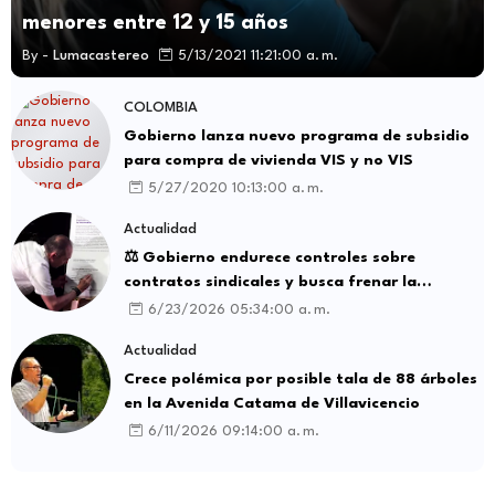
menores entre 12 y 15 años
By -
Lumacastereo
5/13/2021 11:21:00 a. m.
COLOMBIA
Gobierno lanza nuevo programa de subsidio
para compra de vivienda VIS y no VIS
5/27/2020 10:13:00 a. m.
Actualidad
⚖️ Gobierno endurece controles sobre
contratos sindicales y busca frenar la
intermediación laboral ilegal
6/23/2026 05:34:00 a. m.
Actualidad
Crece polémica por posible tala de 88 árboles
en la Avenida Catama de Villavicencio
6/11/2026 09:14:00 a. m.