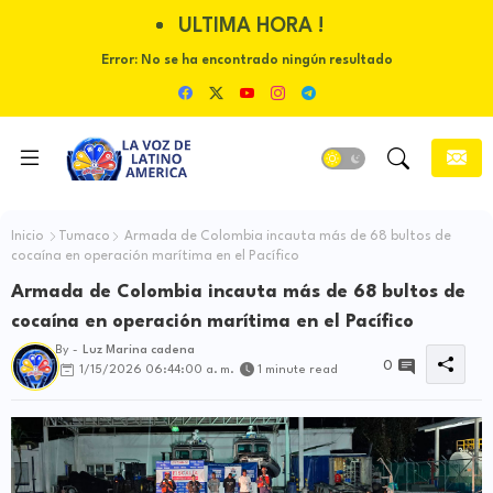
ULTIMA HORA !
Error:
No se ha encontrado ningún resultado
Inicio
Tumaco
Armada de Colombia incauta más de 68 bultos de
cocaína en operación marítima en el Pacífico
Armada de Colombia incauta más de 68 bultos de
cocaína en operación marítima en el Pacífico
By -
Luz Marina cadena
0
1/15/2026 06:44:00 a. m.
1 minute read