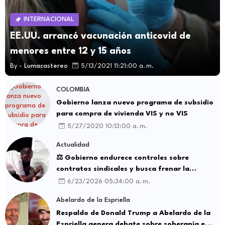
INTERNACIONAL
EE.UU. arrancó vacunación anticovid de
menores entre 12 y 15 años
By -
Lumacastereo
5/13/2021 11:21:00 a. m.
COLOMBIA
Gobierno lanza nuevo programa de subsidio
para compra de vivienda VIS y no VIS
5/27/2020 10:13:00 a. m.
Actualidad
⚖️ Gobierno endurece controles sobre
contratos sindicales y busca frenar la
intermediación laboral ilegal
6/23/2026 05:34:00 a. m.
Abelardo de la Espriella
Respaldo de Donald Trump a Abelardo de la
Espriella genera debate sobre soberanía e