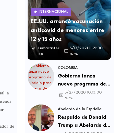
INTERNACIONAL
EE.UU. arrancó vacunación
anticovid de menores entre
12 y 15 años
By
Lumacaster
5/13/2021 11:21:00
-
eo
a. m.
COLOMBIA
Gobierno lanza
nuevo programa de
subsidio para compra
al, a
5/27/2020 10:13:00
a. m.
de vivienda VIS y no
diseños
VIS
que
Abelardo de la Espriella
Respaldo de Donald
Trump a Abelardo de
nador de