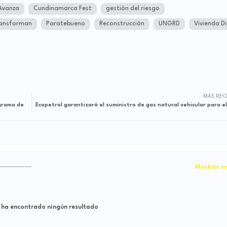
Avanza
Cundinamarca Fest
gestión del riesgo
ransforman
Paratebueno
Reconstrucción
UNGRD
Vivienda D
MÁS REC
ograma de
Ecopetrol garantizará el suministro de gas natural vehicular para e
Mostrar m
 ha encontrado ningún resultado