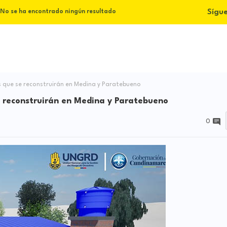
Sígu
No se ha encontrado ningún resultado
as que se reconstruirán en Medina y Paratebueno
se reconstruirán en Medina y Paratebueno
0