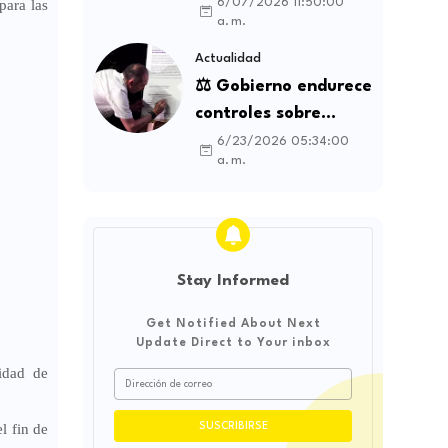
la Espriella genera
6/07/2026 11:50:00
para las
a. m.
debate sobre
soberanía e
Actualidad
influencia
⚖️ Gobierno endurece
internacional
controles sobre
contratos sindicales
6/23/2026 05:34:00
a. m.
y busca frenar la
intermediación
laboral ilegal
Stay Informed
Get Notified About Next
Update Direct to Your inbox
lidad de
l fin de