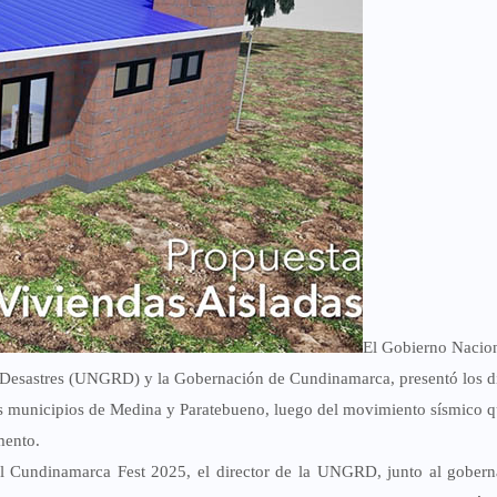
El Gobierno Nacion
e Desastres (UNGRD)
y la
Gobernación de Cundinamarca
, presentó los 
os municipios de
Medina y Paratebueno
, luego del movimiento sísmico 
mento.
el
Cundinamarca Fest 2025
, el director de la UNGRD, junto al gober