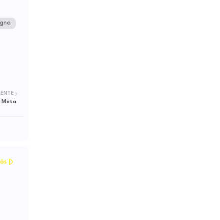
igna
IENTE
l Meta
ás