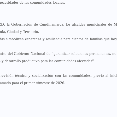
 necesidades de las comunidades locales.
RD
, la
Gobernación de Cundinamarca
, los
alcaldes municipales de 
nda, Ciudad y Territorio
.
s simbolizan esperanza y resiliencia para cientos de familias que hoy
miso del Gobierno Nacional de “garantizar soluciones permanentes, no
os y desarrollo productivo para las comunidades afectadas”.
e
revisión técnica y socialización con las comunidades
, previo al inic
ramado para el primer trimestre de
2026
.