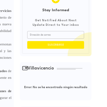
Stay Informed
rvicios
terio de
Get Notified About Next
la nueva
Update Direct to Your inbox
abilidad
personas
al y las
enciones
Villavicencio
uados
de
mente en
Error:
No se ha encontrado ningún resultado
anes de
gurar el