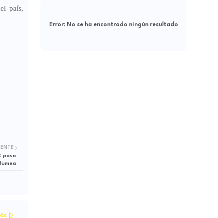
el país,
Error:
No se ha encontrado ningún resultado
IENTE
: paso
 Humea
ás