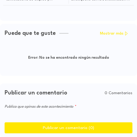
voluntariado para jóvenes
Origen que reconoce su valor
profesionales colombianos
cultural y la identidad paisa
Puede que te guste
Mostrar más
Error:
No se ha encontrado ningún resultado
Publicar un comentario
0 Comentarios
Publica que opinas de este acontecimiento
Publicar un comentario (0)