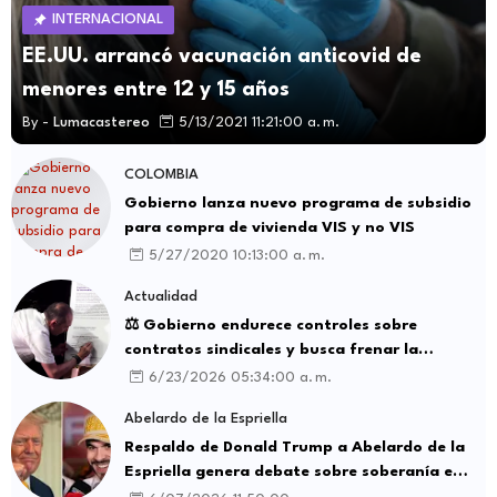
INTERNACIONAL
EE.UU. arrancó vacunación anticovid de
menores entre 12 y 15 años
By -
Lumacastereo
5/13/2021 11:21:00 a. m.
COLOMBIA
Gobierno lanza nuevo programa de subsidio
para compra de vivienda VIS y no VIS
5/27/2020 10:13:00 a. m.
Actualidad
⚖️ Gobierno endurece controles sobre
contratos sindicales y busca frenar la
intermediación laboral ilegal
6/23/2026 05:34:00 a. m.
Abelardo de la Espriella
Respaldo de Donald Trump a Abelardo de la
Espriella genera debate sobre soberanía e
influencia internacional