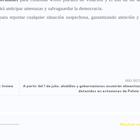
irá anticipar amenazas y salvaguardar la democracia.
ara reportar cualquier situación sospechosa, garantizando atención y
MÁS REC
lización de producto fraudulento Foto: Invima
A partir del 1 de julio, alcaldías y gobernaciones asumirán alimenta
detenidos en estaciones de Policía 
Mostrar m