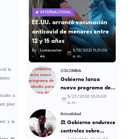
INTERNACIONAL
EE.UU. arrancó vacunación
anticovid de menores entre
12 y 15 años
By
Lumacaster
5/13/2021 11:21:00
-
eo
a. m.
ció la
COLOMBIA
idatos
Gobierno lanza
nuevo programa de
dicado a
subsidio para compra
5/27/2020 10:13:00
a. m.
 un plan
de vivienda VIS y no
VIS
Actualidad
res y la
⚖️ Gobierno endurece
controles sobre
apa de