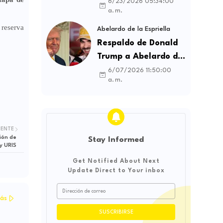
contratos sindicales
6/23/2026 05:34:00
a. m.
y busca frenar la
 reserva
intermediación
Abelardo de la Espriella
laboral ilegal
Respaldo de Donald
Trump a Abelardo de
la Espriella genera
6/07/2026 11:50:00
a. m.
debate sobre
soberanía e
influencia
internacional
IENTE
ción de
Stay Informed
y URIS
Get Notified About Next
Update Direct to Your inbox
ás