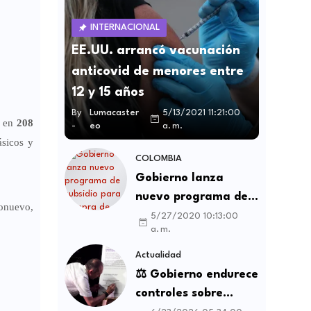
INTERNACIONAL
EE.UU. arrancó vacunación
anticovid de menores entre
12 y 15 años
By
Lumacaster
5/13/2021 11:21:00
s en
208
-
eo
a. m.
ásicos y
COLOMBIA
Gobierno lanza
nuevo programa de
tonuevo,
subsidio para compra
5/27/2020 10:13:00
a. m.
de vivienda VIS y no
VIS
Actualidad
⚖️ Gobierno endurece
controles sobre