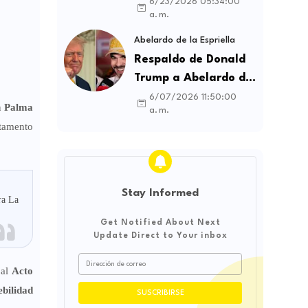
contratos sindicales
6/23/2026 05:34:00
a. m.
y busca frenar la
intermediación
Abelardo de la Espriella
laboral ilegal
Respaldo de Donald
Trump a Abelardo de
la Espriella genera
6/07/2026 11:50:00
 Palma
a. m.
debate sobre
rtamento
soberanía e
influencia
internacional
Stay Informed
ra La
Get Notified About Next
Update Direct to Your inbox
 al
Acto
bilidad