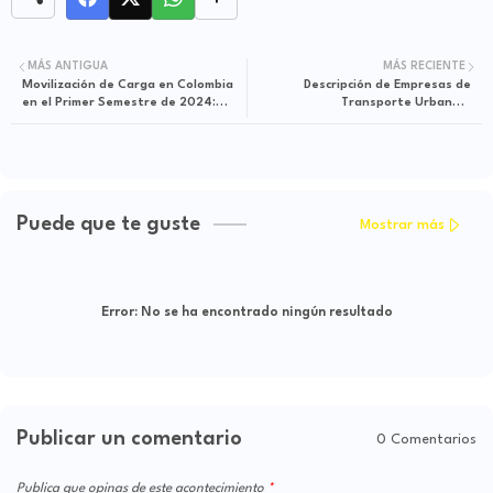
MÁS ANTIGUA
MÁS RECIENTE
Movilización de Carga en Colombia
Descripción de Empresas de
en el Primer Semestre de 2024:
Transporte Urbano e
Más de 70 Millones de Toneladas
Intermunicipal en Villavicencio,
Transportadas
Meta
Puede que te guste
Mostrar más
Error:
No se ha encontrado ningún resultado
Publicar un comentario
0 Comentarios
Publica que opinas de este acontecimiento