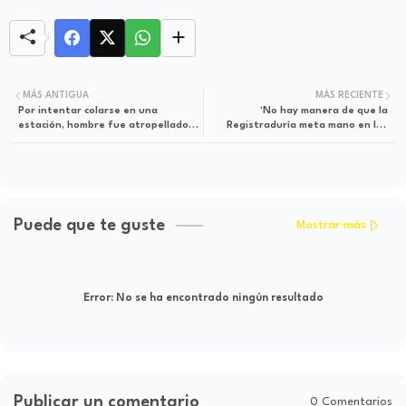
MÁS ANTIGUA
MÁS RECIENTE
Por intentar colarse en una
‘No hay manera de que la
estación, hombre fue atropellado
Registraduría meta mano en los
por un bus de Transmilenio
procesos electorales’
Puede que te guste
Mostrar más
Error:
No se ha encontrado ningún resultado
Publicar un comentario
0 Comentarios