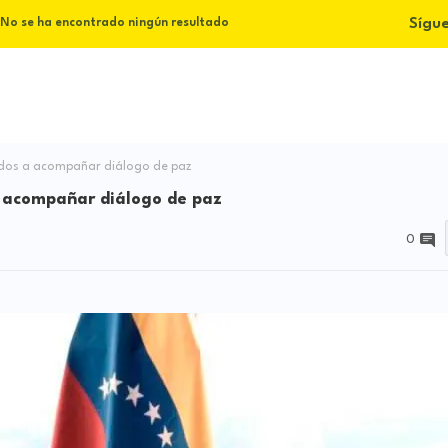
Sígu
No se ha encontrado ningún resultado
idos a acompañar diálogo de paz
a acompañar diálogo de paz
0