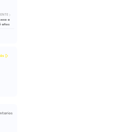
IENTE
sexo a
 5 años
ás
ntarios