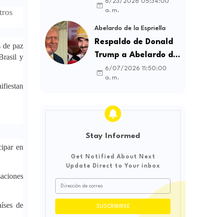
contratos sindicales
6/23/2026 05:34:00
tros
a. m.
y busca frenar la
intermediación
Abelardo de la Espriella
laboral ilegal
Respaldo de Donald
s de paz
Trump a Abelardo de
Brasil y
la Espriella genera
6/07/2026 11:50:00
a. m.
debate sobre
ifiestan
soberanía e
influencia
internacional
Stay Informed
cipar en
Get Notified About Next
Update Direct to Your inbox
saciones
aíses de