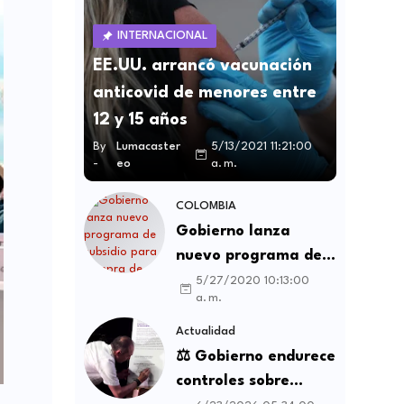
INTERNACIONAL
EE.UU. arrancó vacunación
anticovid de menores entre
12 y 15 años
By
Lumacaster
5/13/2021 11:21:00
-
eo
a. m.
COLOMBIA
Gobierno lanza
nuevo programa de
subsidio para compra
5/27/2020 10:13:00
a. m.
de vivienda VIS y no
VIS
Actualidad
⚖️ Gobierno endurece
controles sobre