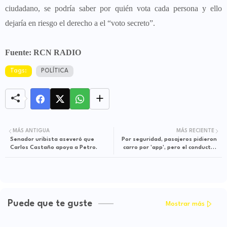
ciudadano, se podría saber por quién vota cada persona y ello
dejaría en riesgo el derecho a el “voto secreto”.
Fuente: RCN RADIO
Tags:
POLÍTICA
MÁS ANTIGUA
MÁS RECIENTE
Senador uribista aseveró que
Por seguridad, pasajeros pidieron
Carlos Castaño apoya a Petro.
carro por 'app', pero el conductor
los robó
Puede que te guste
Mostrar más