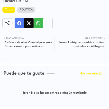
Fuente: LA FM
Tags:
POLÍTICA
MÁS ANTIGUA
MÁS RECIENTE
Defensa de alias Otoniel presenta
James Rodríguez tendría sus días
último recurso para evitar su
contados en Al Rayyan
extradición
Puede que te guste
Mostrar más
Error:
No se ha encontrado ningún resultado