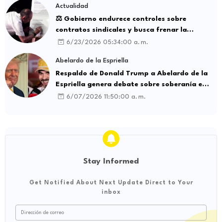
Actualidad
⚖️ Gobierno endurece controles sobre
contratos sindicales y busca frenar la
intermediación laboral ilegal
6/23/2026 05:34:00 a. m.
Abelardo de la Espriella
Respaldo de Donald Trump a Abelardo de la
Espriella genera debate sobre soberanía e
influencia internacional
6/07/2026 11:50:00 a. m.
Stay Informed
Get Notified About Next Update Direct to Your
inbox