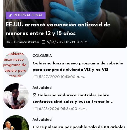
INTERNACIONAL
EE.UU. arrancó vacunación anticovid de
menores entre 12 y 15 años
By -
Lumacastereo
5/13/2021 11:21:00 a. m.
COLOMBIA
Gobierno lanza nuevo programa de subsidio
para compra de vivienda VIS y no VIS
5/27/2020 10:13:00 a. m.
Actualidad
⚖️ Gobierno endurece controles sobre
contratos sindicales y busca frenar la
intermediación laboral ilegal
6/23/2026 05:34:00 a. m.
Actualidad
Crece polémica por posible tala de 88 árboles