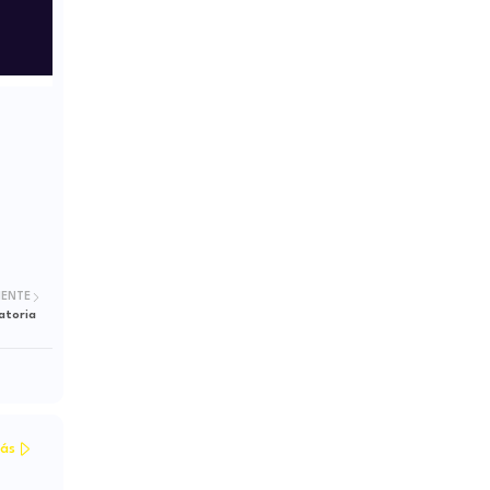
IENTE
atoria
ás