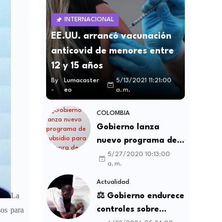
INTERNACIONAL
EE.UU. arrancó vacunación
anticovid de menores entre
12 y 15 años
By
Lumacaster
5/13/2021 11:21:00
-
eo
a. m.
COLOMBIA
Gobierno lanza
nuevo programa de
subsidio para compra
5/27/2020 10:13:00
a. m.
de vivienda VIS y no
VIS
Actualidad
La
⚖️ Gobierno endurece
controles sobre
sos para