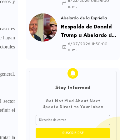
contratos sindicales
ocesos y
6/23/2026 05:34:00
a. m.
y busca frenar la
intermediación
Abelardo de la Espriella
laboral ilegal
Respaldo de Donald
 caso es
Trump a Abelardo de
ue hagan
la Espriella genera
6/07/2026 11:50:00
ctorales
a. m.
debate sobre
soberanía e
influencia
general.
internacional
Stay Informed
l sector
Get Notified About Next
Update Direct to Your inbox
finir el
ratar la