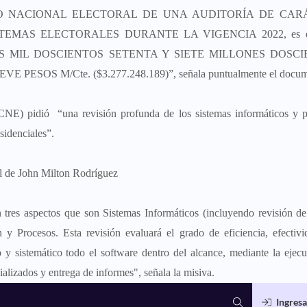
JO NACIONAL ELECTORAL DE UNA AUDITORÍA DE CAR
EMAS ELECTORALES DURANTE LA VIGENCIA 2022, es el
a de TRES MIL DOSCIENTOS SETENTA Y SIETE MILLONES DOSC
OS M/Cte. ($3.277.248.189)”, señala puntualmente el docum
NE) pidió “una revisión profunda de los sistemas informáticos y p
sidenciales”.
al de John Milton Rodríguez
n tres aspectos que son Sistemas Informáticos (incluyendo revisión d
 y Procesos. Esta revisión evaluará el grado de eficiencia, efectivi
co y sistemático todo el software dentro del alcance, mediante la ejec
alizados y entrega de informes", señala la misiva.