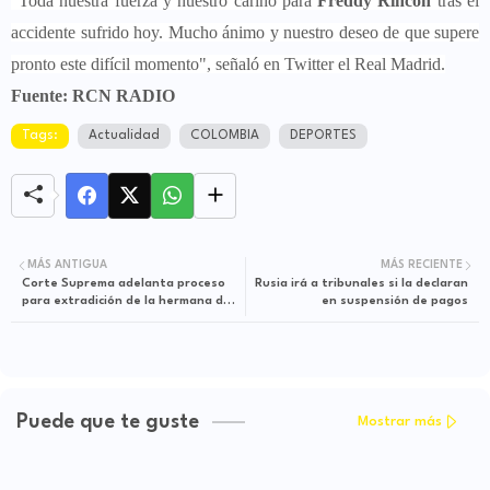
"Toda nuestra fuerza y nuestro cariño para
Freddy Rincón
tras el
accidente sufrido hoy. Mucho ánimo y nuestro deseo de que supere
pronto este difícil momento", señaló en Twitter el Real Madrid.
Fuente: RCN RADIO
Tags:
Actualidad
COLOMBIA
DEPORTES
MÁS ANTIGUA
MÁS RECIENTE
Corte Suprema adelanta proceso
Rusia irá a tribunales si la declaran
para extradición de la hermana de
en suspensión de pagos
'Otoniel'
Puede que te guste
Mostrar más