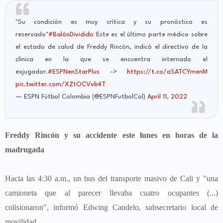
"Su condición es muy crítica y su pronóstico es
reservado"
#BalónDividido
Este es el último parte médico sobre
el estado de salud de Freddy Rincón, indicó el directivo de la
clínica en la que se encuentra internado el
exjugador.
#ESPNenStarPlus
->
https://t.co/aSATCYmenM
pic.twitter.com/XZtOCVvb4T
— ESPN Fútbol Colombia (@ESPNFutbolCol)
April 11, 2022
Freddy Rincón y su accidente este lunes en horas de la
madrugada
Hacia las 4:30 a.m., un bus del transporte masivo de Cali y "una
camioneta que al parecer llevaba cuatro ocupantes (...)
colisionaron", informó Edwing Candelo, subsecretario local de
movilidad.