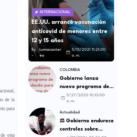
INTERNACIONAL
EE.UU. arrancó vacunación
anticovid de menores entre
12 y 15 años
By
Lumacaster
5/13/2021 11:21:00
-
eo
a. m.
COLOMBIA
Gobierno lanza
nuevo programa de
cional,
subsidio para compra
5/27/2020 10:13:00
do de la
a. m.
de vivienda VIS y no
nto para
VIS
Actualidad
⚖️ Gobierno endurece
controles sobre
 de esta