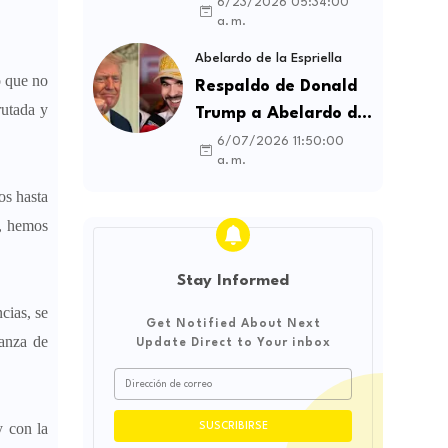
contratos sindicales
6/23/2026 05:34:00
a. m.
y busca frenar la
intermediación
Abelardo de la Espriella
o que no
laboral ilegal
Respaldo de Donald
rutada y
Trump a Abelardo de
la Espriella genera
6/07/2026 11:50:00
a. m.
debate sobre
soberanía e
os hasta
influencia
s, hemos
internacional
Stay Informed
cias, se
Get Notified About Next
vanza de
Update Direct to Your inbox
y con la