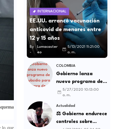
INTERNACIONAL
EE.UU. arrancó vacunación
anticovid de menores entre
12 y 15 años
By
Lumacaster
5/13/2021 11:21:00
-
eo
a. m.
COLOMBIA
Gobierno lanza
nuevo programa de
subsidio para compra
5/27/2020 10:13:00
a. m.
de vivienda VIS y no
VIS
Actualidad
esquema
⚖️ Gobierno endurece
controles sobre
e lo que