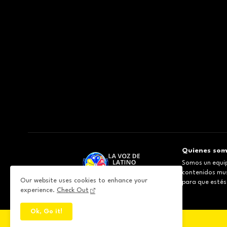
Quienes so
Somos un equip
contenidos musi
Our website uses cookies to enhance your
para que estés
experience.
Check Out
Ok, Go it!
All Right Reserved Copyright ©