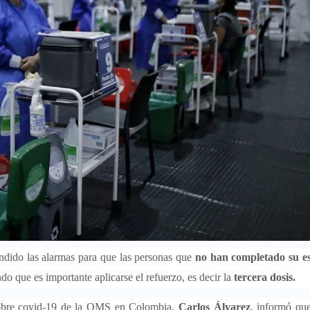
endido las alarmas para que las personas que
no han completado su 
o que es importante aplicarse el refuerzo, es decir la
tercera dosis.
sobre covid-19 de la OMS en Colombia,
Carlos Álvarez
, informó qu