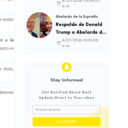
contratos sindicales
6/23/2026 05:34:00
a. m.
y busca frenar la
intermediación
Abelardo de la Espriella
s tenido
laboral ilegal
Respaldo de Donald
Trump a Abelardo de
te a la
la Espriella genera
6/07/2026 11:50:00
a. m.
debate sobre
uerzo es
soberanía e
influencia
 dosis,
internacional
Stay Informed
idamente
Get Notified About Next
Update Direct to Your inbox