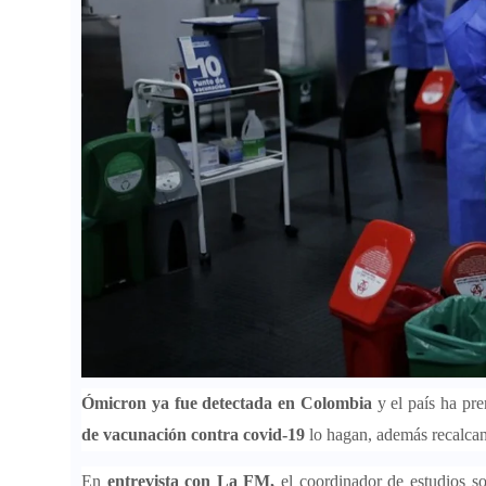
Ómicron ya fue detectada en Colombia
y el país ha pr
de vacunación contra covid-19
lo hagan, además recalcand
En
entrevista con La FM,
el
coordinador de estudios 