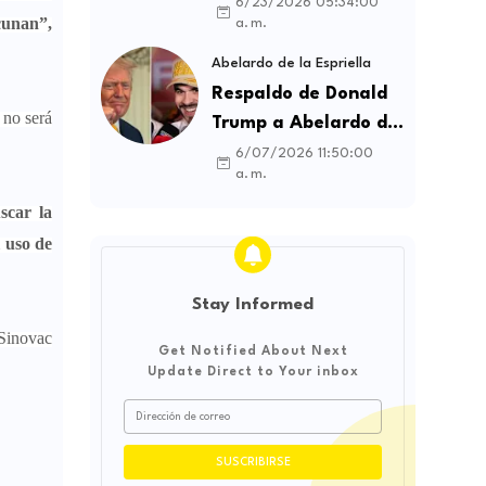
contratos sindicales
6/23/2026 05:34:00
cunan”,
a. m.
y busca frenar la
intermediación
Abelardo de la Espriella
laboral ilegal
Respaldo de Donald
 no será
Trump a Abelardo de
la Espriella genera
6/07/2026 11:50:00
a. m.
debate sobre
soberanía e
scar la
influencia
 uso de
internacional
Stay Informed
 Sinovac
Get Notified About Next
Update Direct to Your inbox