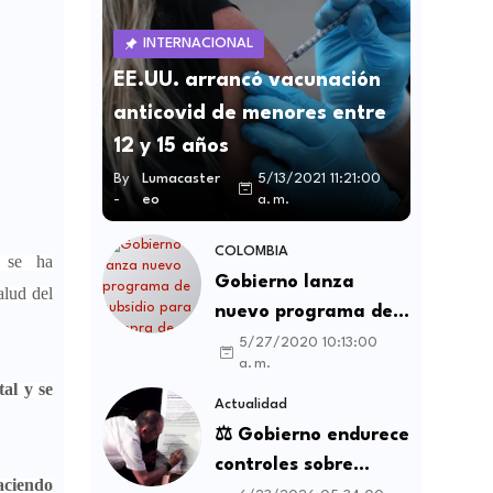
INTERNACIONAL
EE.UU. arrancó vacunación
anticovid de menores entre
12 y 15 años
By
Lumacaster
5/13/2021 11:21:00
-
eo
a. m.
COLOMBIA
se ha
Gobierno lanza
alud del
nuevo programa de
subsidio para compra
5/27/2020 10:13:00
a. m.
de vivienda VIS y no
al y se
VIS
Actualidad
⚖️ Gobierno endurece
controles sobre
aciendo