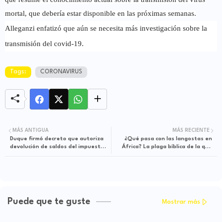
mortal, que debería estar disponible en las próximas semanas.
Alleganzi enfatizó que aún se necesita más investigación sobre la
transmisión del covid-19.
Tags:
CORONAVIRUS
MÁS ANTIGUA
MÁS RECIENTE
Duque firmó decreto que autoriza
¿Qué pasa con las langostas en
devolución de saldos del impuesto
África? La plaga bíblica de la que
de renta
no para de alertar la ONU
Puede que te guste
Mostrar más