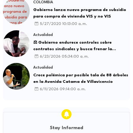
COLOMBIA
Gobierno lanza nuevo programa de subsidio
para compra de vivienda VIS y no VIS
5/27/2020 10:13:00 a. m.
Actualidad
⚖️ Gobierno endurece controles sobre
contratos sindicales y busca frenar la
intermediación laboral ilegal
6/23/2026 05:34:00 a. m.
Actualidad
Crece polémica por posible tala de 88 árboles
en la Avenida Catama de Villavicencio
6/11/2026 09:14:00 a. m.
Stay Informed