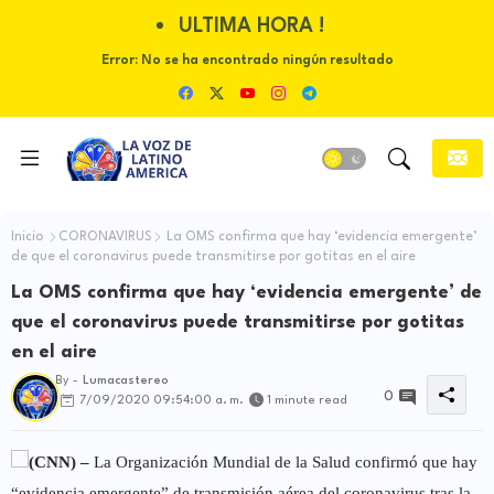
ULTIMA HORA !
Error:
No se ha encontrado ningún resultado
Inicio
CORONAVIRUS
La OMS confirma que hay ‘evidencia emergente’
de que el coronavirus puede transmitirse por gotitas en el aire
La OMS confirma que hay ‘evidencia emergente’ de
que el coronavirus puede transmitirse por gotitas
en el aire
By -
Lumacastereo
0
7/09/2020 09:54:00 a. m.
1 minute read
(CNN) –
La Organización Mundial de la Salud confirmó que hay
“evidencia emergente” de transmisión aérea del coronavirus tras la