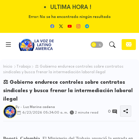
ULTIMA HORA !
Error:
No se ha encontrado ningún resultado
Inicio
Trabajo
⚖️ Gobierno endurece controles sobre contratos
sindicales y busca frenar la intermediación laboral ilegal
⚖️ Gobierno endurece controles sobre contratos
sindicales y busca frenar la intermediación laboral
ilegal
By -
Luz Marina cadena
0
6/23/2026 05:34:00 a. m.
2 minute read
Bogotá, Colombia.
El Ministerio del Trabajo anunció la entrada en