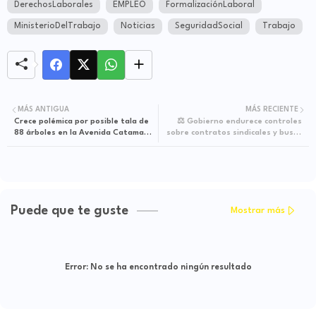
DerechosLaborales
EMPLEO
FormalizaciónLaboral
MinisterioDelTrabajo
Noticias
SeguridadSocial
Trabajo
MÁS ANTIGUA
MÁS RECIENTE
Crece polémica por posible tala de
⚖️ Gobierno endurece controles
88 árboles en la Avenida Catama
sobre contratos sindicales y busca
de Villavicencio
frenar la intermediación laboral
ilegal
Puede que te guste
Mostrar más
Error:
No se ha encontrado ningún resultado