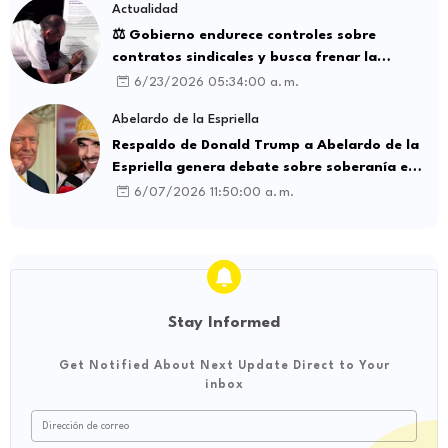
Actualidad
⚖️ Gobierno endurece controles sobre
contratos sindicales y busca frenar la
intermediación laboral ilegal
6/23/2026 05:34:00 a. m.
Abelardo de la Espriella
Respaldo de Donald Trump a Abelardo de la
Espriella genera debate sobre soberanía e
influencia internacional
6/07/2026 11:50:00 a. m.
Stay Informed
Get Notified About Next Update Direct to Your
inbox