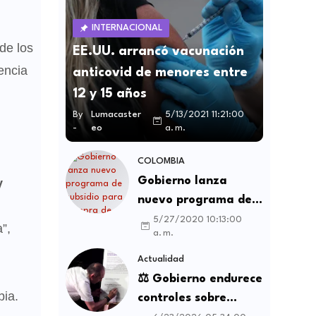
INTERNACIONAL
de los
EE.UU. arrancó vacunación
encia
anticovid de menores entre
12 y 15 años
By
Lumacaster
5/13/2021 11:21:00
-
eo
a. m.
COLOMBIA
Gobierno lanza
y
nuevo programa de
subsidio para compra
5/27/2020 10:13:00
”,
a. m.
de vivienda VIS y no
VIS
Actualidad
⚖️ Gobierno endurece
ia.
controles sobre