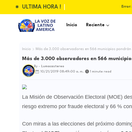
ULTIMA HORA !
Error:
Inicio
Reciente
Inicio
Más de 3.000 observadores en 566 municipios pondrán l
Más de 3.000 observadores en 566 municipios
By -
Lumacastereo
10/21/2019 08:49:00 a. m.
1 minute read
La Misión de Observación Electoral (MOE) desp
riesgo extremo por fraude electoral y 66 % con 
Con miras a las elecciones del próximo domin