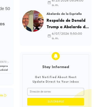
contratos sindicales
6/23/2026 05:34:00
a. m.
y busca frenar la
 de 50
intermediación
Abelardo de la Espriella
laboral ilegal
Respaldo de Donald
los
Trump a Abelardo de
la Espriella genera
6/07/2026 11:50:00
a. m.
debate sobre
soberanía e
influencia
internacional
IENTE
compre
Stay Informed
udicial
Get Notified About Next
Update Direct to Your inbox
ás