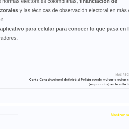
s normas electorales colombianas,
financiación de
ctorales
y las técnicas de observación electoral en más
ón.
aplicativo para celular para conocer lo que pasa en 
rvadores.
MÁS REC
Corte Constitucional definirá si Policía puede multar a quien 
(empanadas) en la calle J
Mostrar m