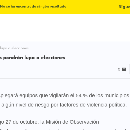
Sígu
No se ha encontrado ningún resultado
upa a elecciones
 pondrán lupa a elecciones
0
legará equipos que vigilarán el 54 % de los municipios
algún nivel de riesgo por factores de violencia política
.
go 27 de octubre, la Misión de Observación