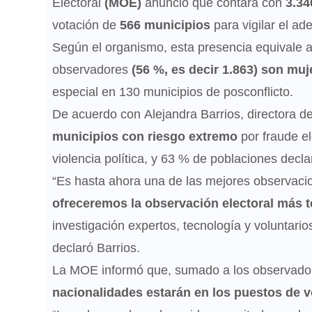
Electoral
(MOE)
anunció que contará con
3.3
votación de
566 municipios
para vigilar el a
Según el organismo, esta presencia equivale a
observadores
(56 %, es decir 1.863) son mu
especial en 130 municipios de posconflicto.
De acuerdo con Alejandra Barrios, directora 
municipios con riesgo extremo
por fraude e
violencia política, y 63 % de poblaciones decl
“Es hasta ahora una de las mejores observac
ofreceremos la observación electoral más 
investigación expertos, tecnología y voluntari
declaró Barrios.
La MOE informó que, sumado a los observado
nacionalidades estarán en los puestos de v