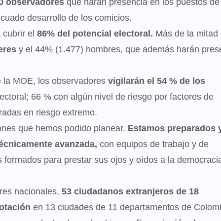
40 observadores
que harán presencia en los puestos de
decuado desarrollo de los comicios.
 cubrir el
86% del potencial electoral.
Más de la mitad 
jeres
y el 44% (1.477) hombres, que además harán pres
de la MOE, los observadores
vigilarán el 54 % de los
lectoral; 66 % con algún nivel de riesgo por factores de
aradas en riesgo extremo.
iones que hemos podido planear.
Estamos preparados 
técnicamente avanzada,
con equipos de trabajo y de
os formados para prestar sus ojos y oídos a la democracia
res nacionales,
53 ciudadanos extranjeros de 18
otación
en 13 ciudades de 11 departamentos de Colomb