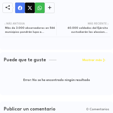
MÁS ANTIGUA
MÁS RECIENTE
Más de 3.000 observadores en 566
60.000 soldados del Ejército
municipios pondrán lupa a
custodiarán las elecciones
elecciones
regionales del 27 de octubre
Puede que te guste
Mostrar más
Error:
No se ha encontrado ningún resultado
Publicar un comentario
0 Comentarios