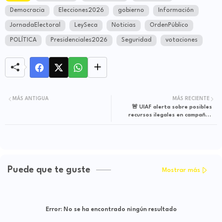
Democracia
Elecciones2026
gobierno
Información
JornadaElectoral
LeySeca
Noticias
OrdenPúblico
POLÍTICA
Presidenciales2026
Seguridad
votaciones
MÁS ANTIGUA
MÁS RECIENTE
🚨 UIAF alerta sobre posibles
recursos ilegales en campañas
presidenciales: llaman a blindar la
democracia
Puede que te guste
Mostrar más
Error:
No se ha encontrado ningún resultado