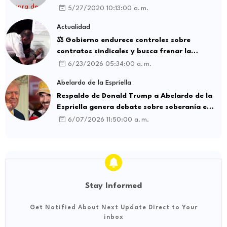
5/27/2020 10:13:00 a. m.
Actualidad
⚖️ Gobierno endurece controles sobre
contratos sindicales y busca frenar la
intermediación laboral ilegal
6/23/2026 05:34:00 a. m.
Abelardo de la Espriella
Respaldo de Donald Trump a Abelardo de la
Espriella genera debate sobre soberanía e
influencia internacional
6/07/2026 11:50:00 a. m.
Stay Informed
Get Notified About Next Update Direct to Your
inbox