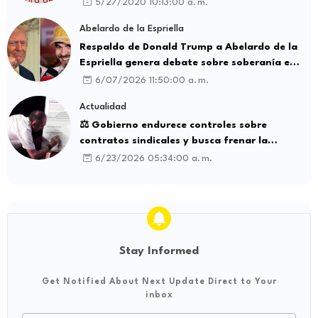
5/27/2020 10:13:00 a. m.
Abelardo de la Espriella
Respaldo de Donald Trump a Abelardo de la
Espriella genera debate sobre soberanía e
influencia internacional
6/07/2026 11:50:00 a. m.
Actualidad
⚖️ Gobierno endurece controles sobre
contratos sindicales y busca frenar la
intermediación laboral ilegal
6/23/2026 05:34:00 a. m.
Stay Informed
Get Notified About Next Update Direct to Your
inbox