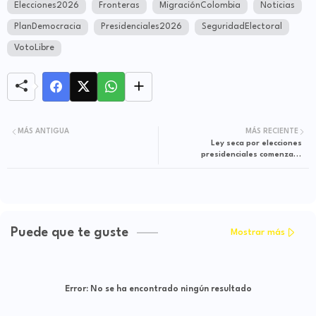
Elecciones2026
Fronteras
MigraciónColombia
Noticias
PlanDemocracia
Presidenciales2026
SeguridadElectoral
VotoLibre
MÁS ANTIGUA
MÁS RECIENTE
Ley seca por elecciones
presidenciales comenzará
anticipadamente en varias
regiones del país
Puede que te guste
Mostrar más
Error:
No se ha encontrado ningún resultado