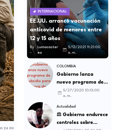
INTERNACIONAL
EE.UU. arrancó vacunación
anticovid de menores entre
12 y 15 años
By
Lumacaster
5/13/2021 11:21:00
-
eo
a. m.
COLOMBIA
Gobierno lanza
nuevo programa de
subsidio para compra
5/27/2020 10:13:00
a. m.
de vivienda VIS y no
VIS
Actualidad
⚖️ Gobierno endurece
controles sobre
as ya no