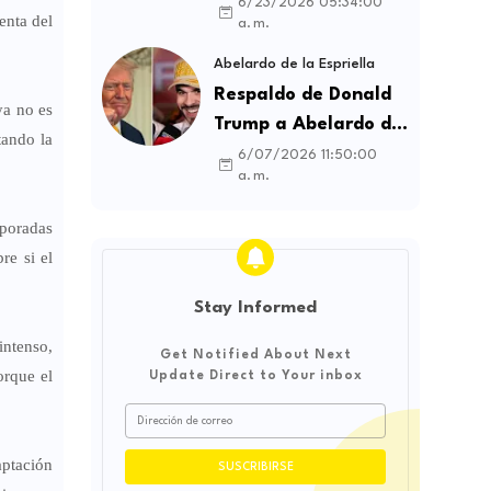
contratos sindicales
6/23/2026 05:34:00
enta del
a. m.
y busca frenar la
intermediación
Abelardo de la Espriella
laboral ilegal
Respaldo de Donald
ya no es
Trump a Abelardo de
tando la
la Espriella genera
6/07/2026 11:50:00
a. m.
debate sobre
soberanía e
mporadas
influencia
re si el
internacional
Stay Informed
intenso,
Get Notified About Next
orque el
Update Direct to Your inbox
aptación