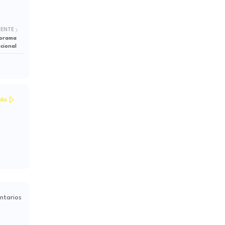
IENTE
norama
acional
ás
ntarios