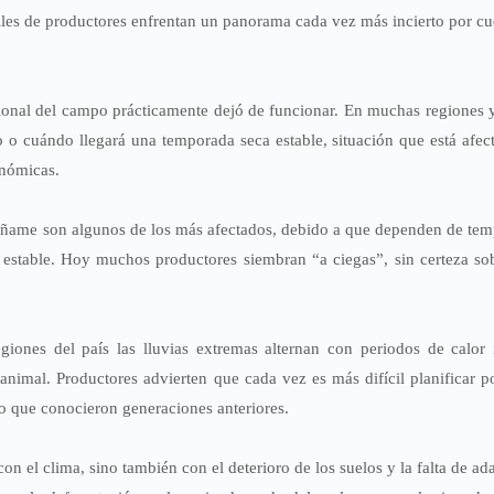
iles de productores enfrentan un panorama cada vez más incierto por cu
cional del campo prácticamente dejó de funcionar. En muchas regiones 
o o cuándo llegará una temporada seca estable, situación que está afec
onómicas.
a y ñame son algunos de los más afectados, debido a que dependen de te
estable. Hoy muchos productores siembran “a ciegas”, sin certeza sob
giones del país las lluvias extremas alternan con periodos de calor 
animal. Productores advierten que cada vez es más difícil planificar p
o que conocieron generaciones anteriores.
n el clima, sino también con el deterioro de los suelos y la falta de ad