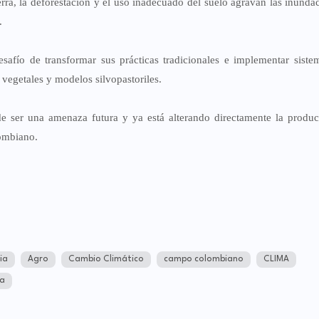
rra, la deforestación y el uso inadecuado del suelo agravan las inunda
.
esafío de transformar sus prácticas tradicionales e implementar sist
vegetales y modelos silvopastoriles.
e ser una amenaza futura y ya está alterando directamente la produ
lombiano.
ia
Agro
Cambio Climático
campo colombiano
CLIMA
ía