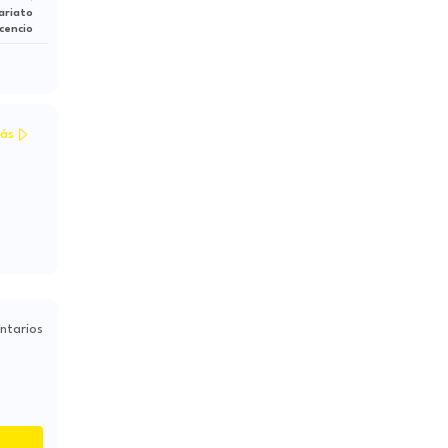
ariato
icencio
ás
ntarios