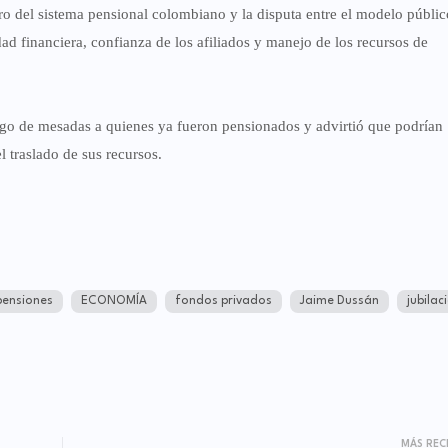
uro del sistema pensional colombiano y la disputa entre el modelo públic
ad financiera, confianza de los afiliados y manejo de los recursos de
go de mesadas a quienes ya fueron pensionados y advirtió que podrían
l traslado de sus recursos.
pensiones
ECONOMÍA
fondos privados
Jaime Dussán
jubilac
MÁS REC