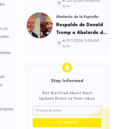
contratos sindicales
6/23/2026 05:34:00
las
a. m.
y busca frenar la
intermediación
Abelardo de la Espriella
laboral ilegal
Respaldo de Donald
os ya
Trump a Abelardo de
uales.
la Espriella genera
6/07/2026 11:50:00
a. m.
debate sobre
istema
soberanía e
influencia
internacional
 de
Stay Informed
as
Get Notified About Next
Update Direct to Your inbox
ticipado