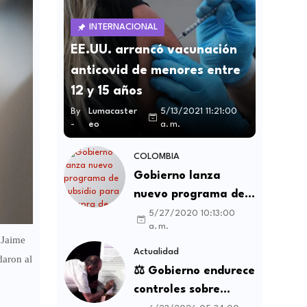
INTERNACIONAL
EE.UU. arrancó vacunación
anticovid de menores entre
12 y 15 años
By
Lumacaster
5/13/2021 11:21:00
-
eo
a. m.
COLOMBIA
Gobierno lanza
nuevo programa de
subsidio para compra
5/27/2020 10:13:00
a. m.
de vivienda VIS y no
 Jaime
VIS
Actualidad
daron al
⚖️ Gobierno endurece
controles sobre