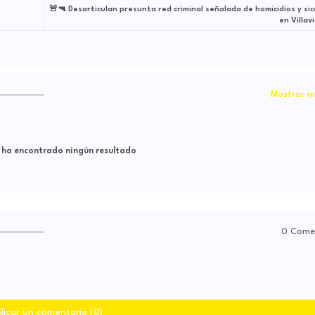
🚨🔫 Desarticulan presunta red criminal señalada de homicidios y sic
en Villav
Mostrar m
 ha encontrado ningún resultado
0 Come
licar un comentario (0)