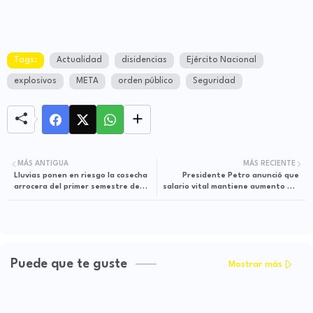
Tags:
Actualidad
disidencias
Ejército Nacional
explosivos
META
orden público
Seguridad
MÁS ANTIGUA
MÁS RECIENTE
Lluvias ponen en riesgo la cosecha
Presidente Petro anunció que
arrocera del primer semestre de
salario vital mantiene aumento del
2026
23,7% en decreto provisional
presentado al Consejo de Estado
Puede que te guste
Mostrar más