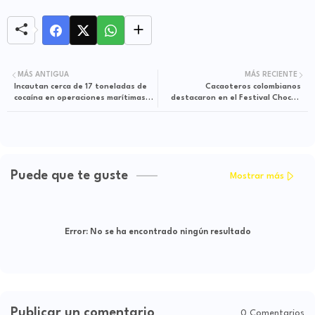
MÁS ANTIGUA
MÁS RECIENTE
Incautan cerca de 17 toneladas de
Cacaoteros colombianos
cocaína en operaciones marítimas
destacaron en el Festival Chocoa
internacionales
2026 con productos innovadores
Puede que te guste
Mostrar más
Error:
No se ha encontrado ningún resultado
Publicar un comentario
0 Comentarios