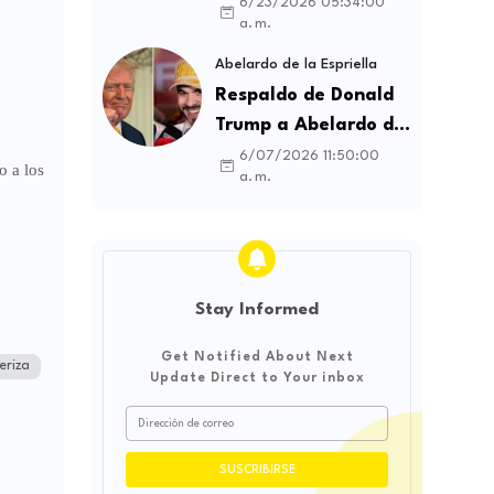
contratos sindicales
6/23/2026 05:34:00
a. m.
y busca frenar la
intermediación
Abelardo de la Espriella
laboral ilegal
Respaldo de Donald
Trump a Abelardo de
la Espriella genera
6/07/2026 11:50:00
o a los
a. m.
debate sobre
soberanía e
influencia
internacional
Stay Informed
Get Notified About Next
eriza
Update Direct to Your inbox