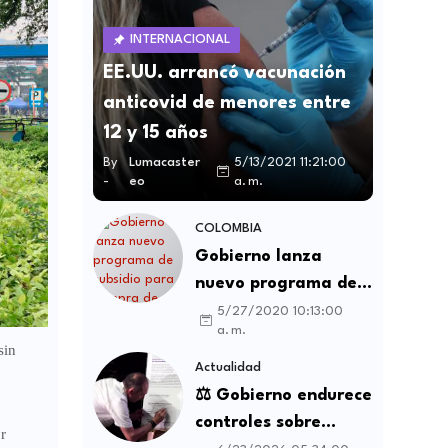
INTERNACIONAL
EE.UU. arrancó vacunación
anticovid de menores entre
12 y 15 años
By
Lumacaster
5/13/2021 11:21:00
-
eo
a. m.
COLOMBIA
Gobierno lanza
nuevo programa de
subsidio para compra
5/27/2020 10:13:00
a. m.
de vivienda VIS y no
 sin
VIS
Actualidad
⚖️ Gobierno endurece
controles sobre
r