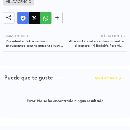
VILLAVICENCIO
MÁS ANTIGUA
MÁS RECIENTE
Presidente Petro rechaza
Alta corte emite sentencia contra
argumentos contra aumento justo
el general (r) Rodolfo Palomino
del salario mínimo
López
Puede que te guste
Mostrar más
Error:
No se ha encontrado ningún resultado