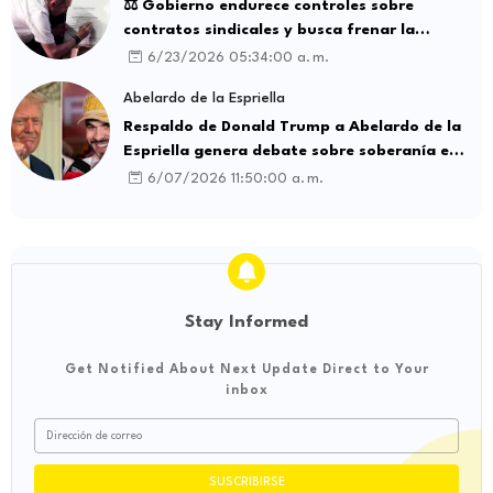
⚖️ Gobierno endurece controles sobre
contratos sindicales y busca frenar la
intermediación laboral ilegal
6/23/2026 05:34:00 a. m.
Abelardo de la Espriella
Respaldo de Donald Trump a Abelardo de la
Espriella genera debate sobre soberanía e
influencia internacional
6/07/2026 11:50:00 a. m.
Stay Informed
Get Notified About Next Update Direct to Your
inbox