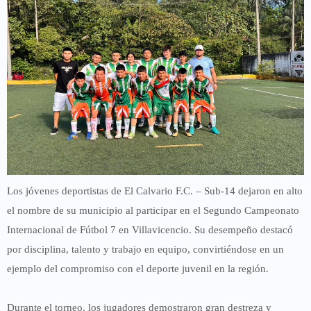
Los jóvenes deportistas de
El Calvario F.C. – Sub-14
dejaron en alto
el nombre de su municipio al participar en el
Segundo Campeonato
Internacional de Fútbol 7
en
Villavicencio
. Su desempeño destacó
por
disciplina, talento y trabajo en equipo
, convirtiéndose en un
ejemplo del compromiso con el deporte juvenil en la región.
Durante el torneo, los jugadores demostraron
gran destreza y