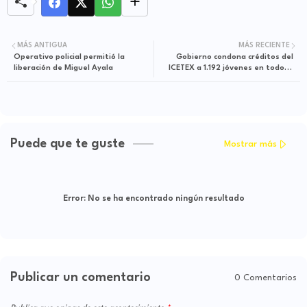
MÁS ANTIGUA
MÁS RECIENTE
Operativo policial permitió la
Gobierno condona créditos del
liberación de Miguel Ayala
ICETEX a 1.192 jóvenes en todo el
país
Puede que te guste
Mostrar más
Error:
No se ha encontrado ningún resultado
Publicar un comentario
0 Comentarios