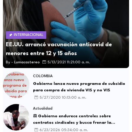
INTERNACIONAL
EE.UU. arrancó vacunación anticovid de
menores entre 12 y 15 años
By -
Lumacastereo
5/13/2021 11:21:00 a. m.
COLOMBIA
Gobierno lanza nuevo programa de subsidio
para compra de vivienda VIS y no VIS
5/27/2020 10:13:00 a. m.
Actualidad
⚖️ Gobierno endurece controles sobre
contratos sindicales y busca frenar la
intermediación laboral ilegal
6/23/2026 05:34:00 a. m.