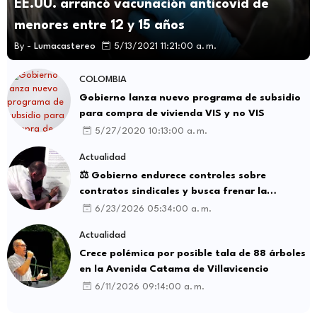
EE.UU. arrancó vacunación anticovid de
menores entre 12 y 15 años
By -
Lumacastereo
5/13/2021 11:21:00 a. m.
COLOMBIA
Gobierno lanza nuevo programa de subsidio
para compra de vivienda VIS y no VIS
5/27/2020 10:13:00 a. m.
Actualidad
⚖️ Gobierno endurece controles sobre
contratos sindicales y busca frenar la
intermediación laboral ilegal
6/23/2026 05:34:00 a. m.
Actualidad
Crece polémica por posible tala de 88 árboles
en la Avenida Catama de Villavicencio
6/11/2026 09:14:00 a. m.