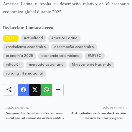
América Latina
y resalta su desempeño relativo en el escenario
económico global durante 2025.
Redaccion: Lumacastereo
Tags:
Actualidad
América Latina
crecimiento económico
desempeño económico
economía 2025
economía colombiana
EMPLEO
inflación
mercado accionario
Ministerio de Hacienda
ranking internacional
MÁS ANTIGUA
MÁS RECIENTE
Suspensión de actividades en zona
Autoridades realizan destrucción
rural por situación de orden público
masiva de licor y cigarrillo
en la vía Nacional
incautado por adulteración y
contrabando en el Meta