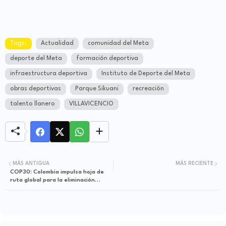
Tags:
Actualidad
comunidad del Meta
deporte del Meta
formación deportiva
infraestructura deportiva
Instituto de Deporte del Meta
obras deportivas
Parque Sikuani
recreación
talento llanero
VILLAVICENCIO
MÁS ANTIGUA
MÁS RECIENTE
COP30: Colombia impulsa hoja de
ruta global para la eliminación
progresiva de combustibles fósiles
Belém de Pará (Brasil),