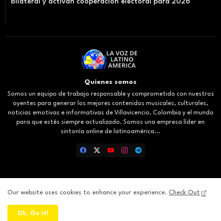
bilateral y activan cooperación electoral para 2026
Quienes somos
Somos un equipo de trabajo responsable y comprometido con nuestros
oyentes para generar los mejores contenidos musicales, culturales,
noticias emotivas e informativas de Villavicencio, Colombia y el mundo
para que estés siempre actualizado. Somos una empresa líder en
sintonía online de latinoamérica...
Our website uses cookies to enhance your experience.
Check Out
Inicio
About
Contact us
Privacy Policy
Ok, Go it!
All Right Reserved Copyright ©