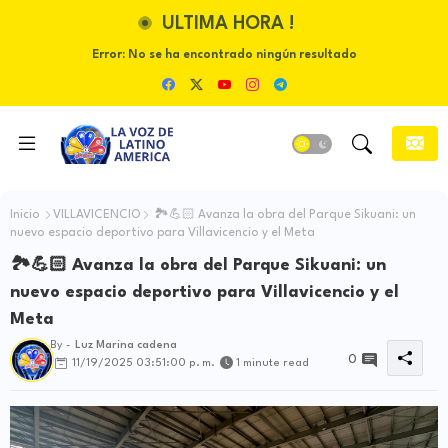
ULTIMA HORA !
Error:
No se ha encontrado ningún resultado
Inicio
VILLAVICENCIO
🏞️💪🏻 Avanza la obra del Parque Sikuani: un
nuevo espacio deportivo para Villavicencio y el Meta
🏞️💪🏻 Avanza la obra del Parque Sikuani: un
nuevo espacio deportivo para Villavicencio y el
Meta
By -
Luz Marina cadena
0
11/19/2025 03:51:00 p. m.
1 minute read