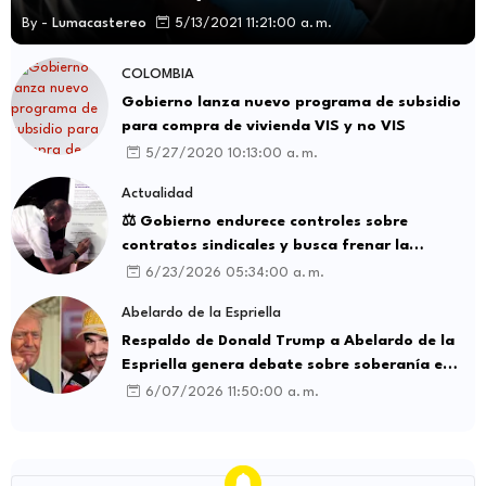
By -
Lumacastereo
5/13/2021 11:21:00 a. m.
COLOMBIA
Gobierno lanza nuevo programa de subsidio
para compra de vivienda VIS y no VIS
5/27/2020 10:13:00 a. m.
Actualidad
⚖️ Gobierno endurece controles sobre
contratos sindicales y busca frenar la
intermediación laboral ilegal
6/23/2026 05:34:00 a. m.
Abelardo de la Espriella
Respaldo de Donald Trump a Abelardo de la
Espriella genera debate sobre soberanía e
influencia internacional
6/07/2026 11:50:00 a. m.